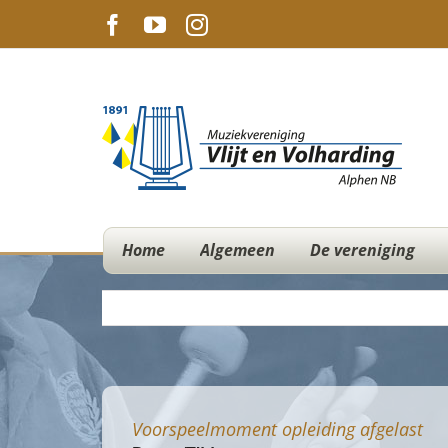
Ga
Facebook
YouTube
Instagram
naar
inhoud
Home
Algemeen
De vereniging
Voorspeelmoment opleiding afgelast