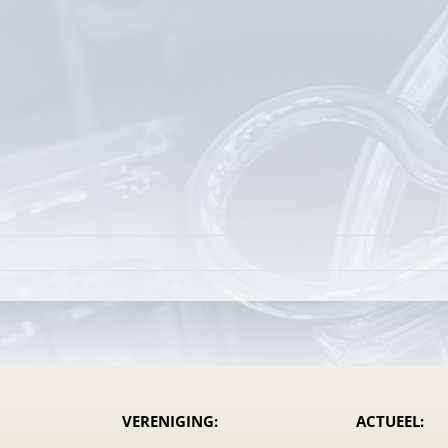
speelmoment
ding
ast
VERENIGING:
ACTUEEL: