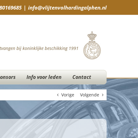
-80169685
|
info@vlijtenvolhardingalphen.nl
onsors
Info voor leden
Contact
Vorige
Volgende