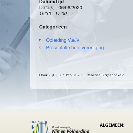
Datum/Tijd
Date(s) - 06/06/2020
15:30 - 17:00
Categorieën
Opleiding V.&.V.
Presentatie hele vereniging
voor
Door
Vlijt
|
juni 6th, 2020
|
Reacties uitgeschakeld
Voor
oplei
afgel
ALGEMEEN: