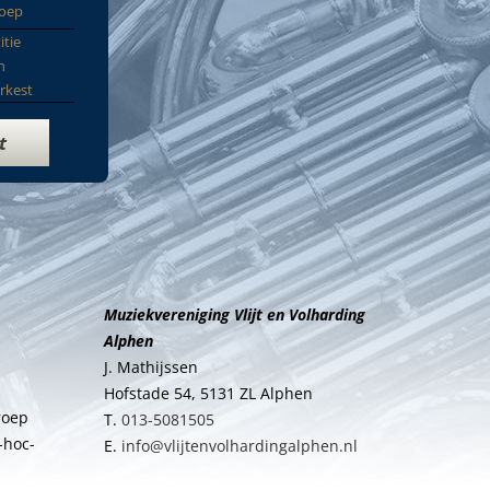
roep
itie
n
rkest
t
Muziekvereniging Vlijt en Volharding
Alphen
J. Mathijssen
Hofstade 54, 5131 ZL Alphen
roep
T.
013-5081505
-hoc-
E.
info@vlijtenvolhardingalphen.nl