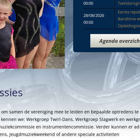
00:00
Twirldansg
Eerste repet
28/08/2026
Bandtime e
00:00
Opleidingso
Agenda overzich
ssies
 om samen de vereniging mee te leiden en bepaalde optredens te
en kennen we: Werkgroep Twirl-Dans, Werkgroep Slagwerk en werkg
muziekcommissie en instrumentencommissie. Verder kunnen er ad
s, Jeugdmuziekweekend of andere speciale activiteiten