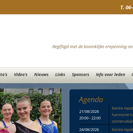
T.
06
to’s
Video’s
Nieuws
Links
Sponsors
Info voor leden
Agenda
Eerste repet
21/08/2026
harmonie n
20:00 - 22:00
zomervakan
24/08/2026
Eerste repet