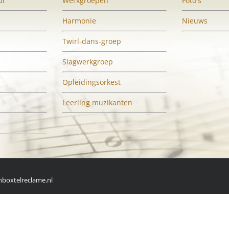
ur
Werkgroepen
Foto's
Harmonie
Nieuws
Twirl-dans-groep
Slagwerkgroep
Opleidingsorkest
Leerling muzikanten
boxtelreclame.nl