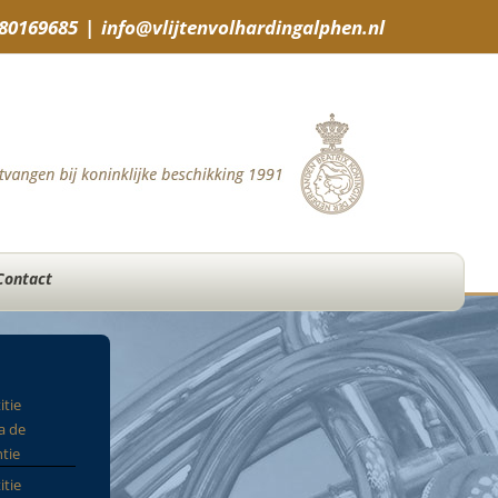
-80169685
|
info@vlijtenvolhardingalphen.nl
Contact
itie
a de
tie
itie