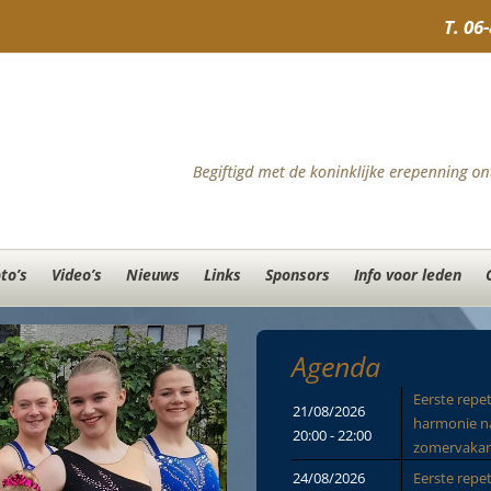
T.
06
to’s
Video’s
Nieuws
Links
Sponsors
Info voor leden
Agenda
Eerste repet
21/08/2026
harmonie n
20:00 - 22:00
zomervakan
24/08/2026
Eerste repet