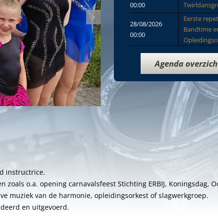
00:00
Twirldansg
Eerste repet
28/08/2026
Bandtime e
00:00
Opleidingso
Agenda overzich
d instructrice.
ten zoals o.a. opening carnavalsfeest Stichting ERBIJ, Koningsdag, O
live muziek van de harmonie, opleidingsorkest of slagwerkgroep.
deerd en uitgevoerd.