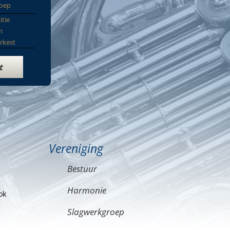
roep
itie
n
rkest
t
Vereniging
Bestuur
Harmonie
ok
Slagwerkgroep