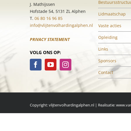
Bestuursstructu
J. Mathijssen
Hofstade 54, 5131 ZL Alphen
Lidmaatschap
T.
06 80 16 96 85
info@vlijtenvolhardingalphen.nl
Vaste acties
Opleiding
PRIVACY STATEMENT
Links
VOLG ONS OP:
Sponsors
Contact
Copyright: vlijtenvolhardingalphen.nl | Realisatie:
www.van