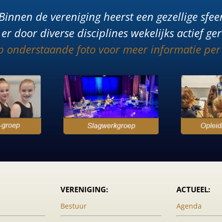
Binnen de vereniging heerst een gezellige sfee
er door diverse disciplines wekelijks actief ge
op onderstaande foto voor meer informatie per
VERENIGING:
ACTUEEL:
Bestuur
Agenda