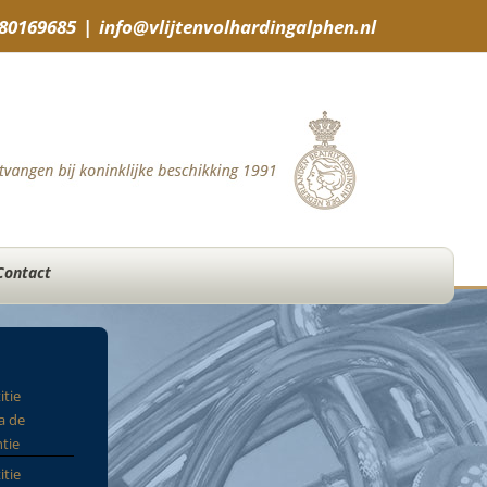
-80169685
|
info@vlijtenvolhardingalphen.nl
Contact
itie
a de
tie
itie