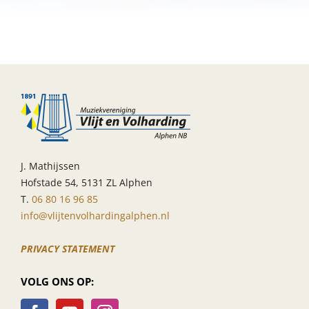
rondwandeling
met
optocht
en
aubade
J. Mathijssen
Hofstade 54, 5131 ZL Alphen
T.
06 80 16 96 85
info@vlijtenvolhardingalphen.nl
PRIVACY STATEMENT
VOLG ONS OP: