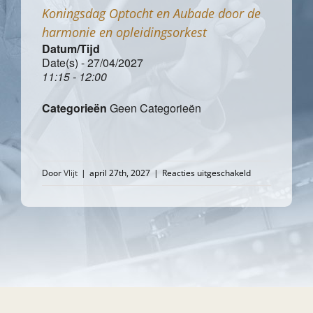
Koningsdag Optocht en Aubade door de
harmonie en opleidingsorkest
Datum/Tijd
Date(s) - 27/04/2027
11:15 - 12:00
Categorieën
Geen Categorieën
voor
Door
Vlijt
|
april 27th, 2027
|
Reacties uitgeschakeld
Koningsdag
Optocht
en
Aubade
door
de
harmonie
en