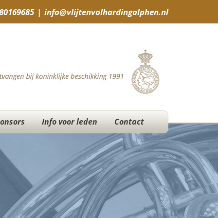
-80169685
|
info@vlijtenvolhardingalphen.nl
onsors
Info voor leden
Contact