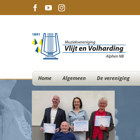
Ga
Facebook
YouTube
Instagram
naar
inhoud
Home
Algemeen
De vereniging