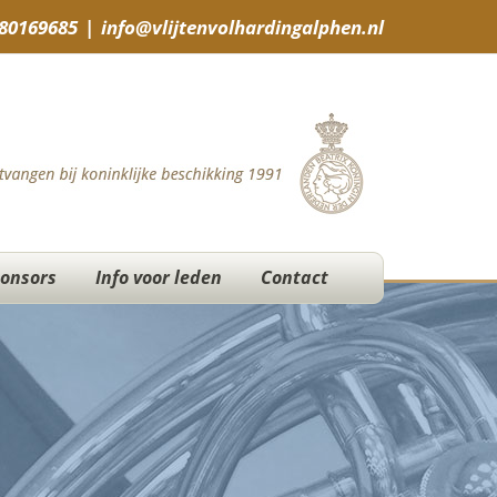
-80169685
|
info@vlijtenvolhardingalphen.nl
onsors
Info voor leden
Contact