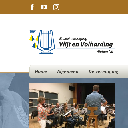
Ga
Facebook
YouTube
Instagram
naar
inhoud
Home
Algemeen
De vereniging