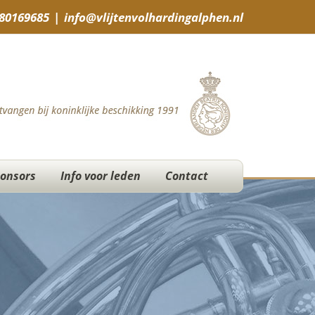
-80169685
|
info@vlijtenvolhardingalphen.nl
onsors
Info voor leden
Contact