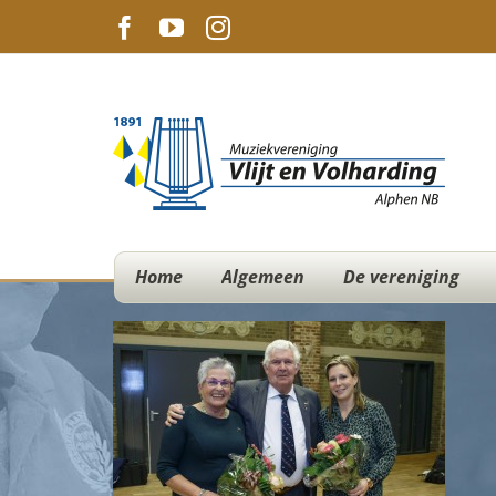
Ga
Facebook
YouTube
Instagram
naar
inhoud
Home
Algemeen
De vereniging