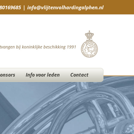
-80169685
|
info@vlijtenvolhardingalphen.nl
onsors
Info voor leden
Contact