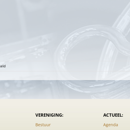
voor
keld
Vlooienmarkt
en
boekenmarkt
V.&.V.
VERENIGING:
ACTUEEL:
Bestuur
Agenda