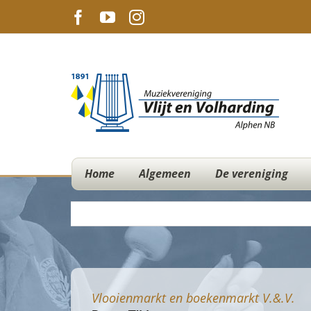
Ga
Facebook
YouTube
Instagram
naar
inhoud
Home
Algemeen
De vereniging
Vlooienmarkt en boekenmarkt V.&.V.