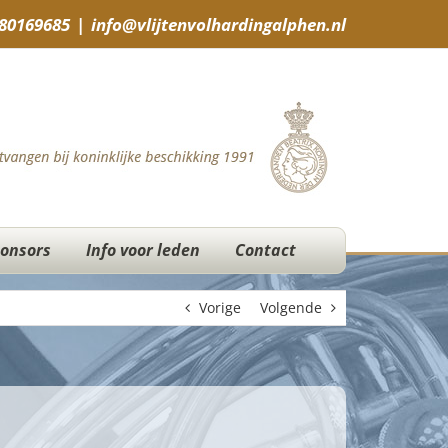
-80169685
|
info@vlijtenvolhardingalphen.nl
onsors
Info voor leden
Contact
Vorige
Volgende