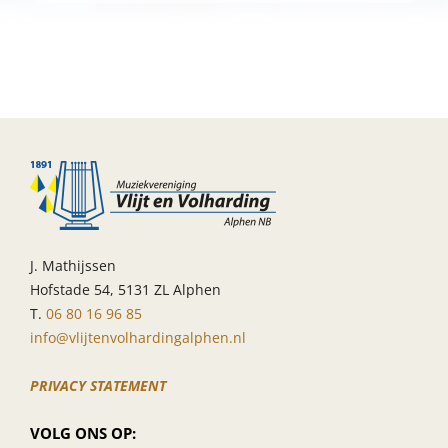
Xperience
workshop
majorettes
in
Waalwijk
BBM
J. Mathijssen
Hofstade 54, 5131 ZL Alphen
T.
06 80 16 96 85
info@vlijtenvolhardingalphen.nl
PRIVACY STATEMENT
VOLG ONS OP: