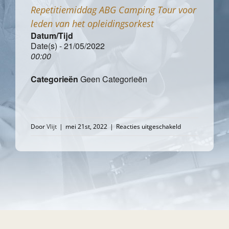
Repetitiemiddag ABG Camping Tour voor
leden van het opleidingsorkest
Datum/Tijd
Date(s) - 21/05/2022
00:00
Categorieën
Geen Categorieën
voor
Door
Vlijt
|
mei 21st, 2022
|
Reacties uitgeschakeld
Repetitiemiddag
ABG
Camping
Tour
voor
leden
van
het