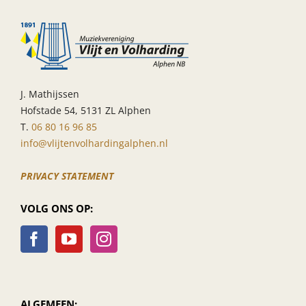
in
CC
Den
Heuvel
J. Mathijssen
Hofstade 54, 5131 ZL Alphen
T.
06 80 16 96 85
info@vlijtenvolhardingalphen.nl
PRIVACY STATEMENT
VOLG ONS OP:
ALGEMEEN: