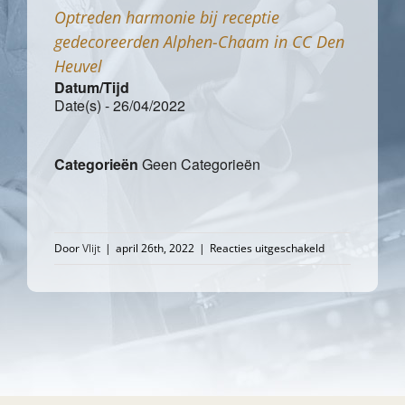
Optreden harmonie bij receptie
gedecoreerden Alphen-Chaam in CC Den
Heuvel
Datum/Tijd
Date(s) - 26/04/2022
Categorieën
Geen Categorieën
voor
Door
Vlijt
|
april 26th, 2022
|
Reacties uitgeschakeld
Optreden
harmonie
bij
receptie
gedecoreerden
Alphen-
Chaam