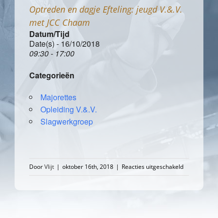
Optreden en dagje Efteling: jeugd V.&.V.
met JCC Chaam
Datum/Tijd
Date(s) - 16/10/2018
09:30 - 17:00
Categorieën
Majorettes
Opleiding V.&.V.
Slagwerkgroep
voor
Door
Vlijt
|
oktober 16th, 2018
|
Reacties uitgeschakeld
Optreden
en
dagje
Efteling: