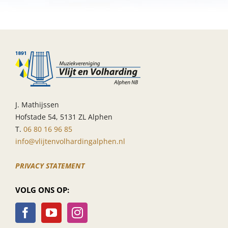
jeugd
V.&.V.
met
JCC
Chaam
J. Mathijssen
Hofstade 54, 5131 ZL Alphen
T.
06 80 16 96 85
info@vlijtenvolhardingalphen.nl
PRIVACY STATEMENT
VOLG ONS OP: