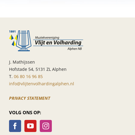
uit
Loenen
muziekdag
J. Mathijssen
Hofstade 54, 5131 ZL Alphen
T.
06 80 16 96 85
info@vlijtenvolhardingalphen.nl
PRIVACY STATEMENT
VOLG ONS OP: