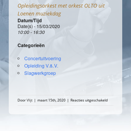
Opleidingsorkest met orkest OLTO uit
Loenen muziekdag
Datum/Tijd
Date(s) - 15/03/2020
10:00 - 16:30
Categorieën
Concertuitvoering
Opleiding V.&.V.
Slagwerkgroep
voor
Door
Vlijt
|
maart 15th, 2020
|
Reacties uitgeschakeld
Opleidingsork
met
orkest
OLTO