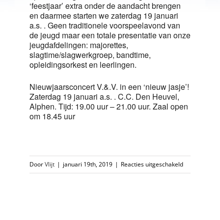
‘feestjaar’ extra onder de aandacht brengen
en daarmee starten we zaterdag 19 januari
a.s. . Geen traditionele voorspeelavond van
de jeugd maar een totale presentatie van onze
jeugdafdelingen: majorettes,
slagtime/slagwerkgroep, bandtime,
opleidingsorkest en leerlingen.
Nieuwjaarsconcert V.&.V. in een ‘nieuw jasje’!
Zaterdag 19 januari a.s. . C.C. Den Heuvel,
Alphen. Tijd: 19.00 uur – 21.00 uur. Zaal open
om 18.45 uur
voor
Door
Vlijt
|
januari 19th, 2019
|
Reacties uitgeschakeld
Nieuwjaarsco
V.&.V.
in
een