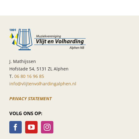
‘nieuw
jasje’
!
J. Mathijssen
Hofstade 54, 5131 ZL Alphen
T.
06 80 16 96 85
info@vlijtenvolhardingalphen.nl
PRIVACY STATEMENT
VOLG ONS OP: