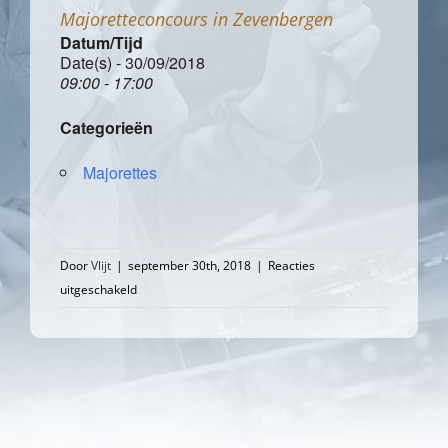
Majoretteconcours in Zevenbergen
Datum/Tijd
Date(s) - 30/09/2018
09:00 - 17:00
Categorieën
Majorettes
Door
Vlijt
|
september 30th, 2018
|
Reacties
voor
uitgeschakeld
Majoretteconcours
in
Zevenbergen