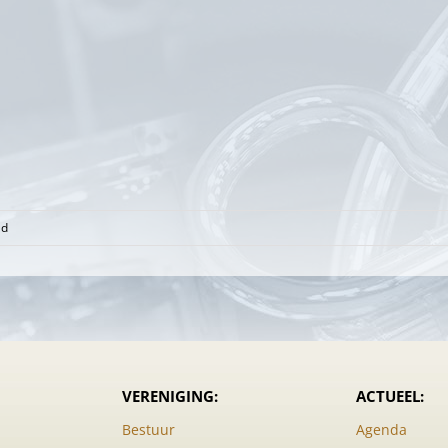
voor
ld
Instrumentenpresentatie
Willibrordusschool
door
werkgroep
opleiding
en
enkele
VERENIGING:
ACTUEEL:
leraren
Bestuur
Agenda