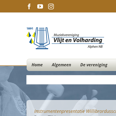
Ga
Facebook
YouTube
Instagram
naar
inhoud
Home
Algemeen
De vereniging
Instrumentenpresentatie Willibrordussc