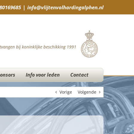
-80169685
|
info@vlijtenvolhardingalphen.nl
onsors
Info voor leden
Contact
Vorige
Volgende