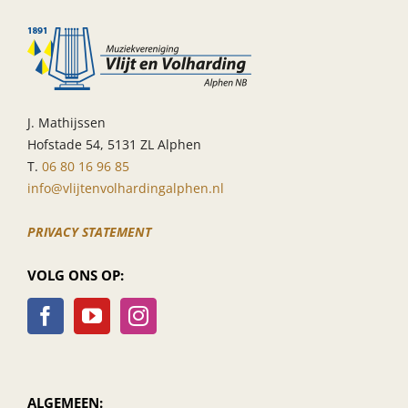
14.00
uur
J. Mathijssen
Hofstade 54, 5131 ZL Alphen
T.
06 80 16 96 85
info@vlijtenvolhardingalphen.nl
PRIVACY STATEMENT
VOLG ONS OP:
ALGEMEEN: