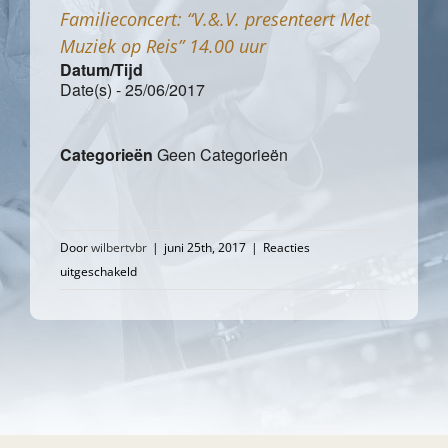
Familieconcert: “V.&.V. presenteert Met
Muziek op Reis” 14.00 uur
Datum/Tijd
Date(s) - 25/06/2017
Categorieën
Geen Categorieën
Door
wilbertvbr
|
juni 25th, 2017
|
Reacties
voor
uitgeschakeld
Familieconcert:
“V.&.V.
presenteert
Met
Muziek
op
Reis”