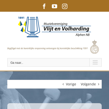
Ga
Facebook
YouTube
Instagram
naar
inhoud
T.
06-80169685
|
info@vlijtenvolhardingalphen.nl
Ga naar...
Vorige
Volgende