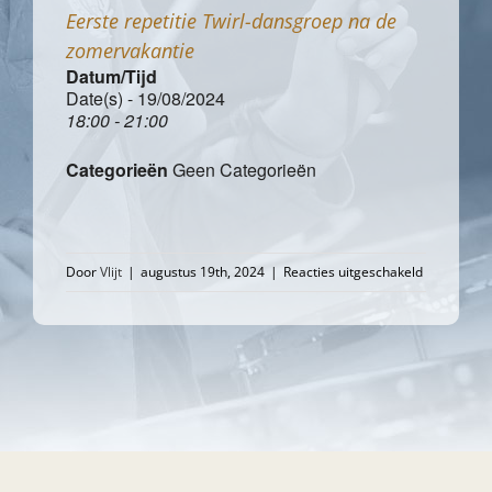
Eerste repetitie Twirl-dansgroep na de
zomervakantie
Datum/Tijd
Date(s) - 19/08/2024
18:00 - 21:00
Categorieën
Geen Categorieën
voor
Door
Vlijt
|
augustus 19th, 2024
|
Reacties uitgeschakeld
Eerste
repetitie
Twirl-
dansgroep
na
de
zomervakan