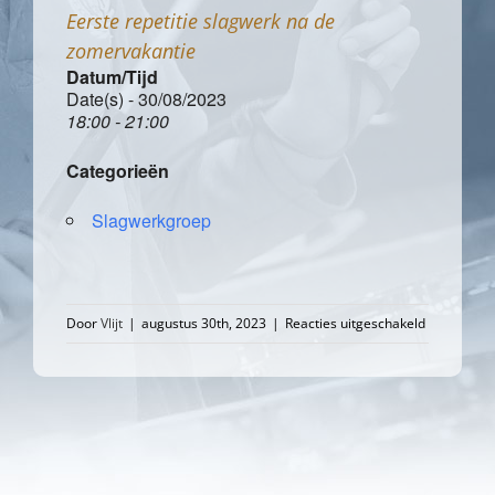
Eerste repetitie slagwerk na de
zomervakantie
Datum/Tijd
Date(s) - 30/08/2023
18:00 - 21:00
Categorieën
Slagwerkgroep
voor
Door
Vlijt
|
augustus 30th, 2023
|
Reacties uitgeschakeld
Eerste
repetitie
slagwerk
na
de
zomervakan