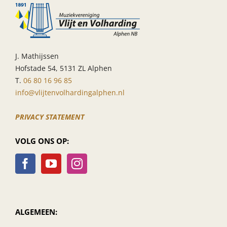
vereniging
10.00
uur
J. Mathijssen
Hofstade 54, 5131 ZL Alphen
T.
06 80 16 96 85
info@vlijtenvolhardingalphen.nl
PRIVACY STATEMENT
VOLG ONS OP:
ALGEMEEN: