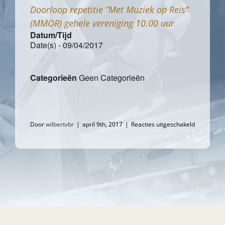
Doorloop repetitie “Met Muziek op Reis”
(MMOR) gehele vereniging 10.00 uur
Datum/Tijd
Date(s) - 09/04/2017
Categorieën
Geen Categorieën
voor
Door
wilbertvbr
|
april 9th, 2017
|
Reacties uitgeschakeld
Doorloop
repetitie
“Met
Muziek
op
Reis”
(MMOR)
gehele