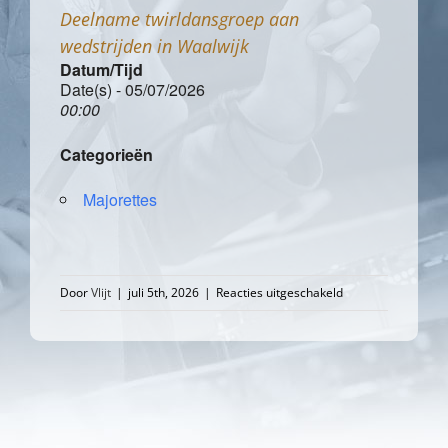
Deelname twirldansgroep aan
wedstrijden in Waalwijk
Datum/Tijd
Date(s) - 05/07/2026
00:00
Categorieën
Majorettes
voor
Door
Vlijt
|
juli 5th, 2026
|
Reacties uitgeschakeld
Deelname
twirldansgroep
aan
wedstrijden
in
Waalwijk