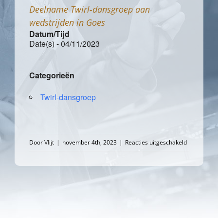
Deelname Twirl-dansgroep aan
wedstrijden in Goes
Datum/Tijd
Date(s) - 04/11/2023
Categorieën
Twirl-dansgroep
voor
Door
Vlijt
|
november 4th, 2023
|
Reacties uitgeschakeld
Deelname
Twirl-
dansgroep
aan
wedstrijden
in