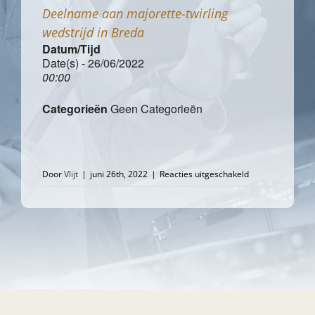
Deelname aan majorette-twirling
wedstrijd in Breda
Datum/Tijd
Date(s) - 26/06/2022
00:00
Categorieën
Geen Categorieën
voor
Door
Vlijt
|
juni 26th, 2022
|
Reacties uitgeschakeld
Deelname
aan
majorette-
twirling
wedstrijd
in
Breda