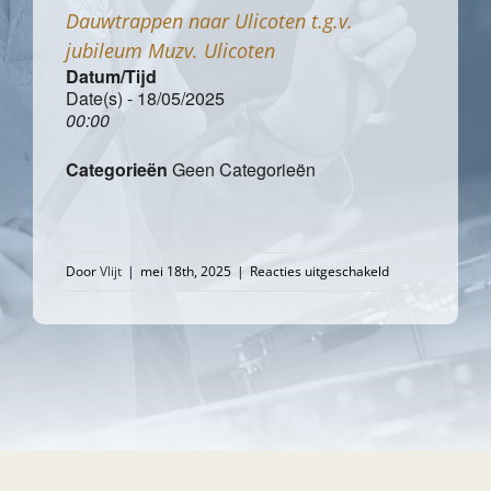
Dauwtrappen naar Ulicoten t.g.v.
jubileum Muzv. Ulicoten
Datum/Tijd
Date(s) - 18/05/2025
00:00
Categorieën
Geen Categorieën
voor
Door
Vlijt
|
mei 18th, 2025
|
Reacties uitgeschakeld
Dauwtrappen
naar
Ulicoten
t.g.v.
jubileum
Muzv.
Ulicoten