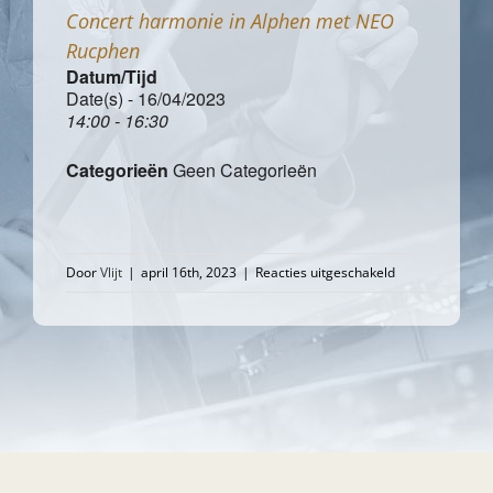
Concert harmonie in Alphen met NEO
Rucphen
Datum/Tijd
Date(s) - 16/04/2023
14:00 - 16:30
Categorieën
Geen Categorieën
voor
Door
Vlijt
|
april 16th, 2023
|
Reacties uitgeschakeld
Concert
harmonie
in
Alphen
met
NEO
Rucphen