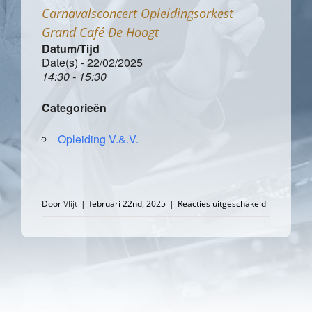
Carnavalsconcert Opleidingsorkest
Grand Café De Hoogt
Datum/Tijd
Date(s) - 22/02/2025
14:30 - 15:30
Categorieën
Opleiding V.&.V.
voor
Door
Vlijt
|
februari 22nd, 2025
|
Reacties uitgeschakeld
Carnavalsc
Opleidingso
Grand
Café
De
Hoogt