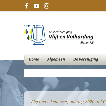
Ga
Facebook
YouTube
Instagram
naar
inhoud
Home
Algemeen
De vereniging
Algemene Ledenvergadering 2020 in CC