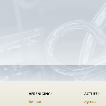
or
gemene
denvergadering
20
n
uvel
VERENIGING:
ACTUEEL:
Bestuur
Agenda