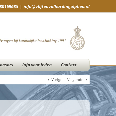
-80169685
|
info@vlijtenvolhardingalphen.nl
onsors
Info voor leden
Contact
Vorige
Volgende