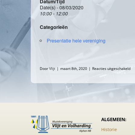
Datum/Tijd
Date(s) - 08/03/2020
10:00 - 12:00
Categorieën
Presentatie hele vereniging
vo
Door
Vlijt
|
maart 8th, 2020
|
Reacties uitgeschakeld
Al
Le
20
in
CC
De
ALGEMEEN:
He
Historie