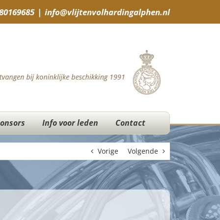
-80169685
|
info@vlijtenvolhardingalphen.nl
onsors
Info voor leden
Contact
Vorige
Volgende