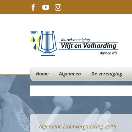
Ga
Facebook
YouTube
Instagram
naar
inhoud
Home
Algemeen
De vereniging
Algemene ledenvergadering 2018