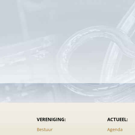
oor
lgemene
edenvergadering
018
VERENIGING:
ACTUEEL:
Bestuur
Agenda