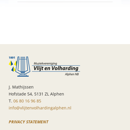
Afsluiting
School
muziekproject
“Ons
Orkest”
J. Mathijssen
Hofstade 54, 5131 ZL Alphen
T.
06 80 16 96 85
info@vlijtenvolhardingalphen.nl
PRIVACY STATEMENT